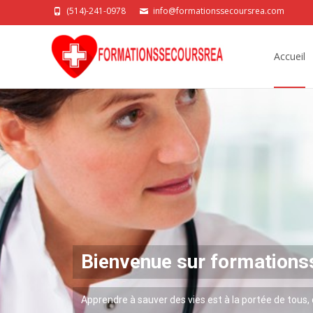
(514)-241-0978
info@formationssecoursrea.com
Skip
to
Accueil
content
Bienvenue sur formations
Apprendre à sauver des vies est à la portée de tous,