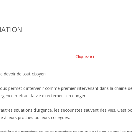
MATION
Cliquez ici
le devoir de tout citoyen.
us permet d’intervenir comme premier intervenant dans la chaine des
’urgence mettant la vie directement en danger.
d’autres situations d’urgence, les secouristes sauvent des vies. C’est
de à leurs proches ou leurs collègues.
atière de premiers soins et premiers secours en vigueur dans les pr