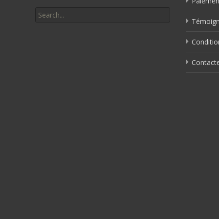
Paiemen
Search
for:
Témoigna
Conditio
Contact