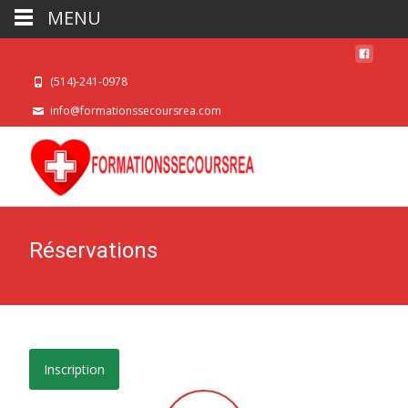
MENU
(514)-241-0978
info@formationssecoursrea.com
Réservations
Inscription