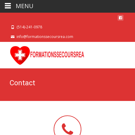
MENU
(514)-241-0978
info@formationssecoursrea.com
Contact