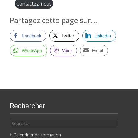
Contactez-nous
Partagez cette page sur...
Facebook
Twitter
LinkedIn
WhatsApp
Viber
Email
Rechercher
Search
for:
Calendrier de formation