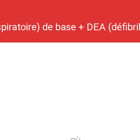
iratoire) de base + DEA (défibri
anté et grand public
(réanimation cardio respiratoire) de base + DEA (défibrillateur exte
public