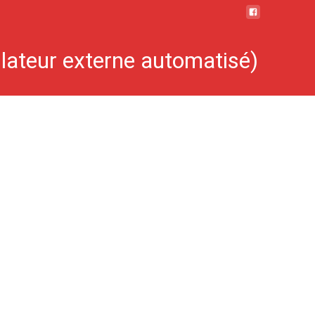
llateur externe automatisé)
rne automatisé) pour professionnels de la santé et grand