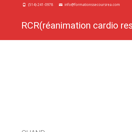
(514)-241-0978
info@formationssecoursrea.com
RCR(réanimation cardio resp
pour professionnels de la s
Formationssecoursrea
>
Évènements
>
DEA
,
RCR
>
RCR